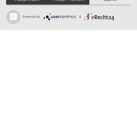
die Details durch und stimmen Sie der
Nutzung des Service zu, um diese Karte
anzuzeigen.
Powered by
&
Mehr Informationen
Akzeptieren
Powered by
Usercentrics Consent
Größere Kartenansicht
Management Platform
Kontaktformular
Anrede
Vorname
*