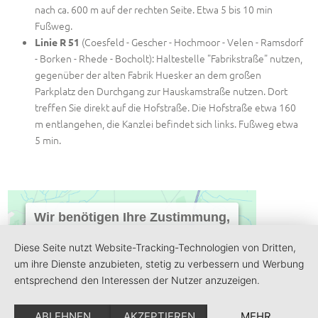
nach ca. 600 m auf der rechten Seite. Etwa 5 bis 10 min
Fußweg.
(Coesfeld - Gescher - Hochmoor - Velen - Ramsdorf
Linie R 51
- Borken - Rhede - Bocholt): Haltestelle "Fabrikstraße" nutzen,
gegenüber der alten Fabrik Huesker an dem großen
Parkplatz den Durchgang zur Hauskamstraße nutzen. Dort
treffen Sie direkt auf die Hofstraße. Die Hofstraße etwa 160
m entlangehen, die Kanzlei befindet sich links. Fußweg etwa
5 min.
Wir benötigen Ihre Zustimmung,
um den Google Maps-Service zu
laden!
Diese Seite nutzt Website-Tracking-Technologien von Dritten,
um ihre Dienste anzubieten, stetig zu verbessern und Werbung
Wir verwenden einen Service eines
entsprechend den Interessen der Nutzer anzuzeigen.
Drittanbieters, um Karteninhalte
einzubetten. Dieser Service kann Daten zu
Ihren Aktivitäten sammeln. Bitte lesen Sie
ABLEHNEN
AKZEPTIEREN
MEHR