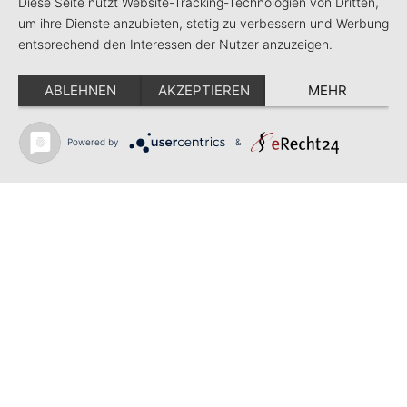
Diese Seite nutzt Website-Tracking-Technologien von Dritten,
um ihre Dienste anzubieten, stetig zu verbessern und Werbung
entsprechend den Interessen der Nutzer anzuzeigen.
... Mehr lesen
ABLEHNEN
AKZEPTIEREN
MEHR
Powered by
&
WICHTIG
RECHTLICHER HINWEIS
In Einzelfällen können individuell gesetzte Fristen von den
angegebenen Daten abweichen.
Die sog. Zahlungsschonfrist ist hier nicht berücksichtigt. Bei Fragen zu
diesen und Terminen anderer Steuerarten können Sie mich gerne
anrufen.